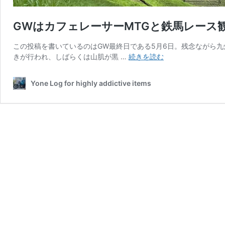
GWはカフェレーサーMTGと鉄馬レース
この投稿を書いているのはGW最終日である5月6日。残念ながら九
GW
きが行われ、しばらくは山肌が黒 …
続きを読む
は
カ
Yone Log for highly addictive items
フ
ェ
レ
ー
サ
ー
MTG
と
鉄
馬
レ
ー
ス
観