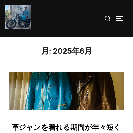
コ
ン
検
サイド
テ
索
ン
対
ツ
象:
へ
月:
2025年6月
ス
キ
ッ
プ
革ジャンを着れる期間が年々短く