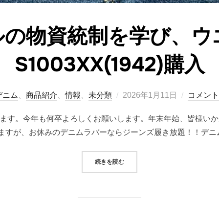
ルの物資統制を学び、ウ
S1003XX(1942)購入
投
デニム
、
商品紹介
、
情報
、
未分類
2026年1月11日
コメント
稿
ざいます。今年も何卒よろしくお願いします。年末年始、皆様い
日:
ますが、お休みのデニムラバーならジーンズ履き放題！！デニ
“大戦モデルの物資統制を学び、ウエアハ
続きを読む