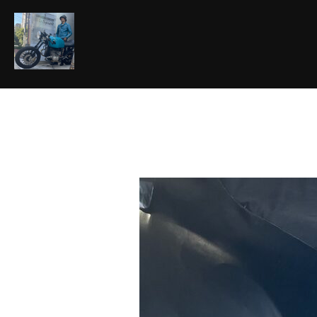
コ
ン
テ
ン
ツ
へ
ス
キ
ッ
プ