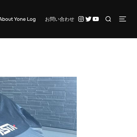
検
Instagram
Twitter
YouTube
About Yone Log
お問い合わせ
サイ
索
対
象: