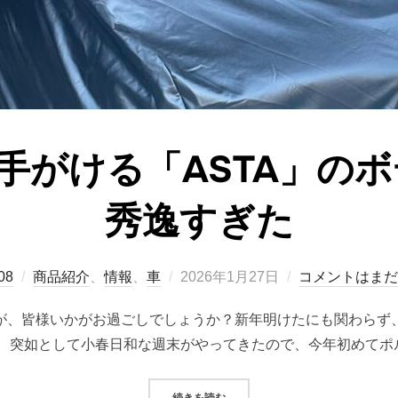
Bが手がける「ASTA」の
秀逸すぎた
投
08
商品紹介
、
情報
、
車
2026年1月27日
コメントはまだ
稿
ますが、皆様いかがお過ごしでしょうか？新年明けたにも関わら
日:
、突如として小春日和な週末がやってきたので、今年初めてポ
“CARCLUBが手がける「ASTA