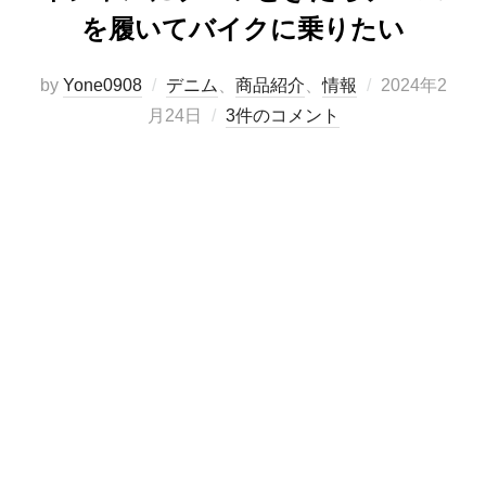
を履いてバイクに乗りたい
投
by
Yone0908
デニム
、
商品紹介
、
情報
2024年2
稿
月24日
3件のコメント
日: