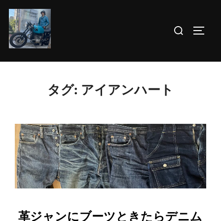
コ
ン
検
サイド
テ
索
ン
対
ツ
象:
へ
タグ:
アイアンハート
ス
キ
ッ
プ
革ジャンにブーツときたらデニム