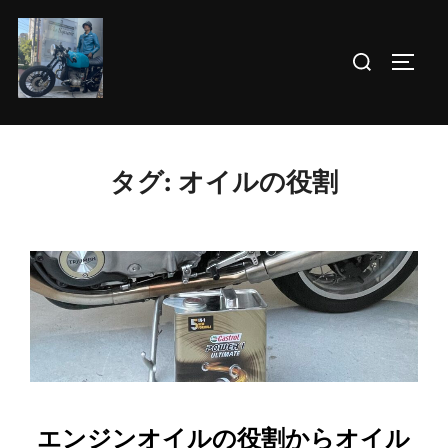
コ
ン
検
サイド
テ
索
ン
対
ツ
象:
へ
タグ:
オイルの役割
ス
キ
ッ
プ
エンジンオイルの役割からオイル