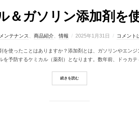
ル＆ガソリン添加剤を
投
メンテナンス
、
商品紹介
、
情報
2025年1月31日
コメント
稿
剤を使ったことはありますか？添加剤とは、ガソリンやエンジ
日:
ルを予防するケミカル（薬剤）となります。数年前、ドゥカテ
“愛車にオイル＆ガソリン添加剤を
続きを読む