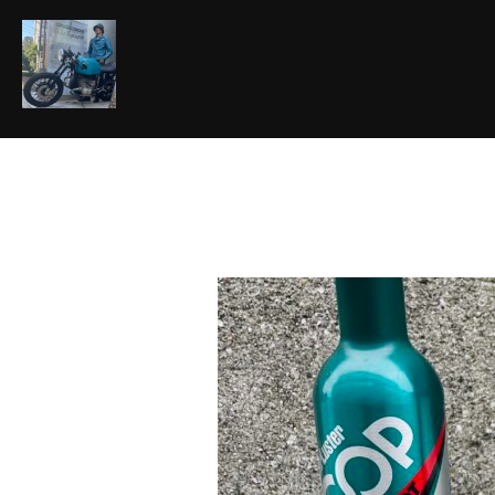
コ
ン
テ
ン
ツ
へ
ス
キ
ッ
プ