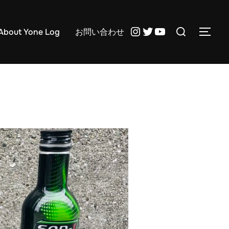
検
Instagram
Twitter
YouTube
About Yone Log
お問い合わせ
サイ
索
対
象: