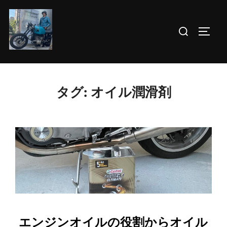
コ
ン
検
サイド
テ
索
ン
対
ツ
象:
へ
タグ:
オイル潤滑剤
ス
キ
ッ
プ
エンジンオイルの役割からオイル