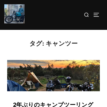
コ
ン
検
サイド
テ
索
ン
対
ツ
象:
へ
タグ:
キャンツー
ス
キ
ッ
プ
2年ぶりのキャンプツーリング