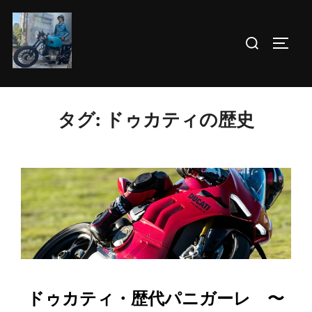
コ
ン
検
サイド
テ
索
ン
対
ツ
象:
へ
タグ:
ドゥカティの歴史
ス
キ
ッ
プ
ドゥカティ・歴代パニガーレ 〜