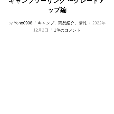
キャンプツーリング 〜グレードア
ップ編
投
by
Yone0908
キャンプ
、
商品紹介
、
情報
2022年
稿
12月2日
1件のコメント
日: