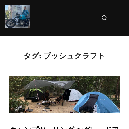
コ
ン
検
サイド
テ
索
ン
対
ツ
象:
へ
ス
タグ:
ブッシュクラフト
キ
ッ
プ