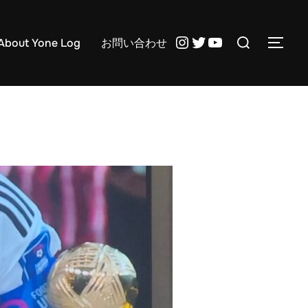
検
Instagram
Twitter
YouTube
About Yone Log
お問い合わせ
サイ
索
対
象: