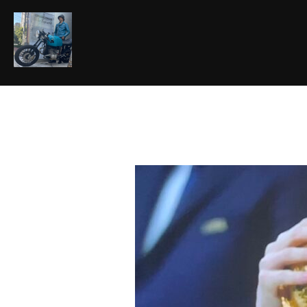
コ
ン
テ
ン
ツ
へ
ス
キ
ッ
プ