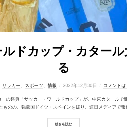
ールドカップ・カタール
る
投
サッカー
、
スポーツ
、
情報
2022年12月30日
コメントは
稿
のサッカーの祭典「サッカー・ワールドカップ」が、中東カタール
日:
たものの、強豪国ドイツ・スペインを破り、連日メディアで報道
“サッカーワールドカップ・カター
続きを読む