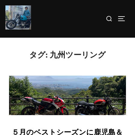
コ
ン
検
サイド
テ
索
ン
対
ツ
象:
へ
タグ:
九州ツーリング
ス
キ
ッ
プ
５月のベストシーズンに鹿児島＆