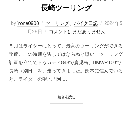
長崎ツーリング
投
by
Yone0908
ツーリング
、
バイク日記
2024年5
稿
月29日
コメントはまだありません
日:
５月はライダーにとって、最高のツーリングができる
季節。この時期を逃してはならぬと思い、ツーリング
計画を立ててドゥカティ848で鹿児島、BMWR100で
長崎（別日）を、走ってきました。熊本に住んでいる
と、ライダーの聖地「阿 …
“５月のベストシーズンに鹿児島＆
続きを読む