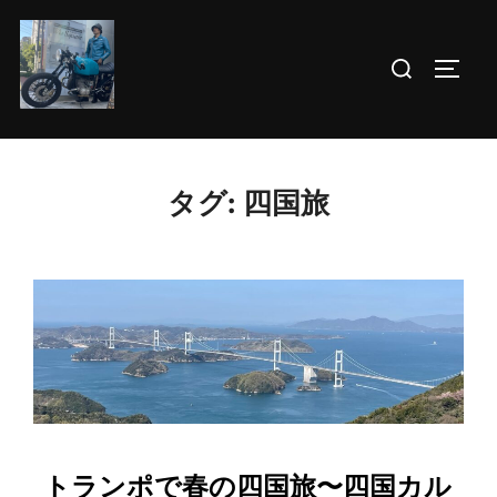
コ
ン
検
サイド
テ
索
ン
対
ツ
象:
へ
タグ:
四国旅
ス
キ
ッ
プ
トランポで春の四国旅〜四国カル