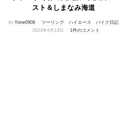
スト＆しまなみ海道
by
Yone0908
ツーリング
、
ハイエース
、
バイク日記
投
2023年4月13日
1件のコメント
稿
日: