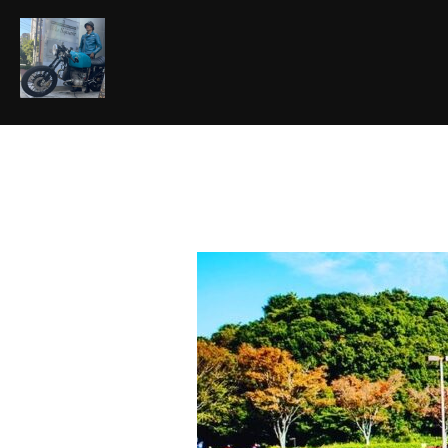
コ
ン
テ
ン
ツ
へ
ス
キ
ッ
プ