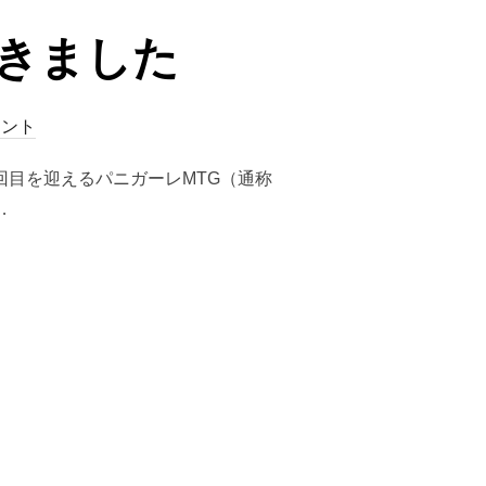
てきました
メント
４回目を迎えるパニガーレMTG（通称
…
ました”