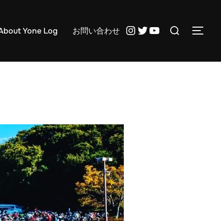
検
Instagram
Twitter
YouTube
About Yone Log
お問い合わせ
サイ
索
対
象: