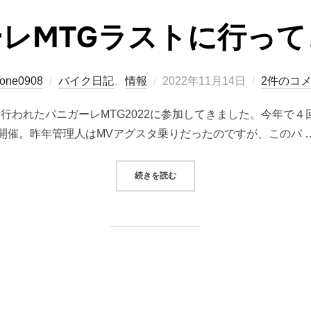
レMTGラストに行っ
投
one0908
バイク日記
、
情報
2022年11月14日
2件のコ
稿
にて行われたパニガーレMTG2022に参加してきました。今年で
日:
開催。昨年管理人はMVアグスタ乗りだったのですが、このパ 
“パニガーレMTGラストに行ってき
続きを読む