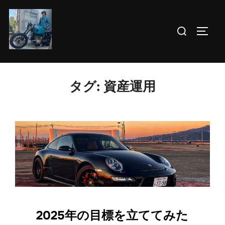
コ
ン
検
サイド
テ
索
ン
対
ツ
象:
へ
タグ:
資産運用
ス
キ
ッ
プ
2025年の目標を立ててみた