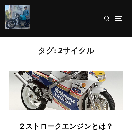
コ
ン
検
サイド
テ
索
ン
対
ツ
象:
へ
タグ:
2サイクル
ス
キ
ッ
プ
２ストロークエンジンとは？