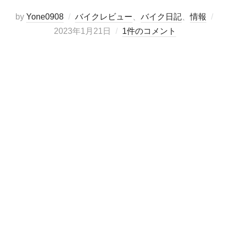
by
Yone0908
バイクレビュー
、
バイク日記
、
情報
投
2023年1月21日
1件のコメント
稿
日: