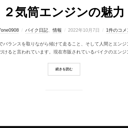
２気筒エンジンの魅力
投
Yone0908
バイク日記
、
情報
2022年10月7日
1件のコメ
稿
でバランスを取りながら傾けて走ること、そして人間とエンジ
日:
づけると言われています。現在市販されているバイクのエンジ
“２気筒エンジンの魅力”
続きを読む