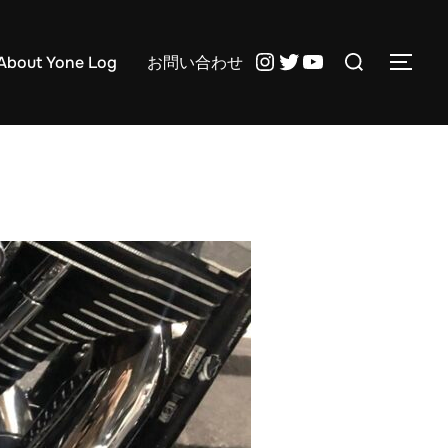
検
Instagram
Twitter
YouTube
About Yone Log
お問い合わせ
サイ
索
対
象: