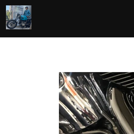
コ
ン
テ
ン
ツ
へ
ス
キ
ッ
プ