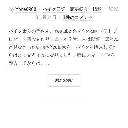
投
by
Yone0908
バイク日記
、
商品紹介
、
情報
2023
稿
年1月14日
1件のコメント
日:
バイク乗りの皆さん、Youtubeでバイク動画（モトブ
ログ）を普段見たりしますか？管理人は以前、ほとん
ど見なかった動画やYoutubeを、バイクを購入してか
らはよく見るようになりました。特にスマートTVを
導入してからは、 …
“オススメのモトブログ５選”
続きを読む