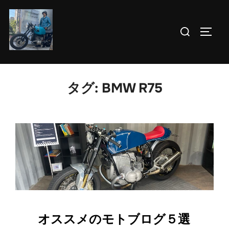
コ
ン
検
サイド
テ
索
ン
対
ツ
象:
へ
タグ:
BMW R75
ス
キ
ッ
プ
オススメのモトブログ５選