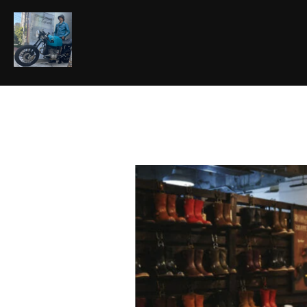
コ
ン
テ
ン
ツ
へ
ス
キ
ッ
プ