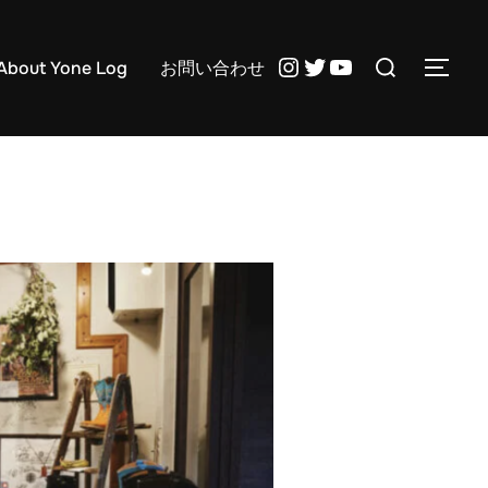
検
Instagram
Twitter
YouTube
About Yone Log
お問い合わせ
サイ
索
対
象: