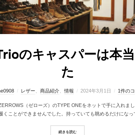
Dub Trioのキャスパー
た
投
ne0908
レザー
、
商品紹介
、
情報
2024年3月1日
1件の
稿
ERROWS（ゼローズ）のTYPE ONEをネットで手に入れ
日:
履くことができませんでした。持っていても眺めるだけになって
“ROLLING DUB TRIOのキャ
続きを読む