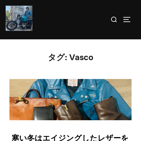
コ
ン
検
サイド
テ
索
ン
対
ツ
象:
へ
タグ:
Vasco
ス
キ
ッ
プ
寒い冬はエイジングしたレザーを