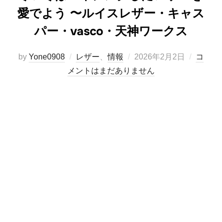
愛でよう 〜ルイスレザー・キャス
パー・vasco・天神ワークス
投
by
Yone0908
レザー
、
情報
2026年2月2日
コ
稿
メントはまだありません
日: