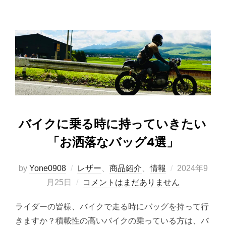
バイクに乗る時に持っていきたい
「お洒落なバッグ4選」
投
by
Yone0908
レザー
、
商品紹介
、
情報
2024年9
稿
月25日
コメントはまだありません
日:
ライダーの皆様、バイクで走る時にバッグを持って行
きますか？積載性の高いバイクの乗っている方は、バ