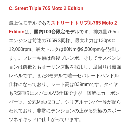
C. Street Triple 765 Moto 2 Edition
最上位モデルである
ストリートトリプル765 Moto 2
Edition
は、
国内100台限定モデル
です。排気量765cc
エンジンは前述の765RS同様、最大出力は130ps＠
12,000rpm、最大トルクは80Nm@9,500rpmを発揮し
ます。ブレーキ類は前後ブレンボ、そしてサスペンシ
ョンは前後ともオーリンズ製を採用し、足回りは最強
レベルです。また3モデルで唯一セパレートハンドル
仕様になっており、シート高は839mmです。タイヤ
もRS同様にスパコルV3仕様ですが、随所にカーボン
パーツ、公式Moto 2ロゴ、シリアルナンバー等が配ら
われており、非常にテンションの上がる究極のスポー
ツネイキッドに仕上がっています。