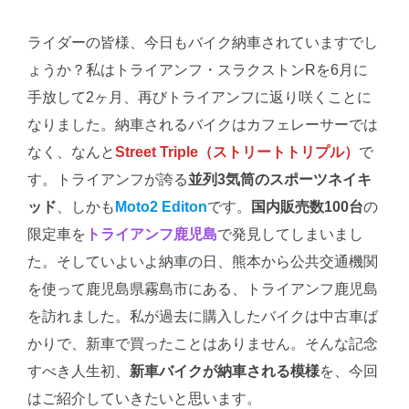
ライダーの皆様、今日もバイク納車されていますでし
ょうか？私はトライアンフ・スラクストンRを6月に
手放して2ヶ月、再びトライアンフに返り咲くことに
なりました。納車されるバイクはカフェレーサーでは
なく、なんと
Street Triple（ストリートトリプル）
で
す。トライアンフが誇る
並列3気筒のスポーツネイキ
ッド
、しかも
Moto2 Editon
です。
国内販売数100台
の
限定車を
トライアンフ鹿児島
で発見してしまいまし
た。そしていよいよ納車の日、熊本から公共交通機関
を使って鹿児島県霧島市にある、トライアンフ鹿児島
を訪れました。私が過去に購入したバイクは中古車ば
かりで、新車で買ったことはありません。そんな記念
すべき人生初、
新車バイクが納車される模様
を、今回
はご紹介していきたいと思います。