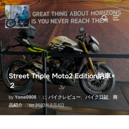
コ
ン
検
サイド
テ
索
ン
対
ツ
象:
へ
ス
キ
ッ
Street Triple Moto2 Edition納車×
プ
２
by
Yone0908
に
バイクレビュー
、
バイク日記
、
商
投
品紹介
on
2023年8月4日
稿
日: