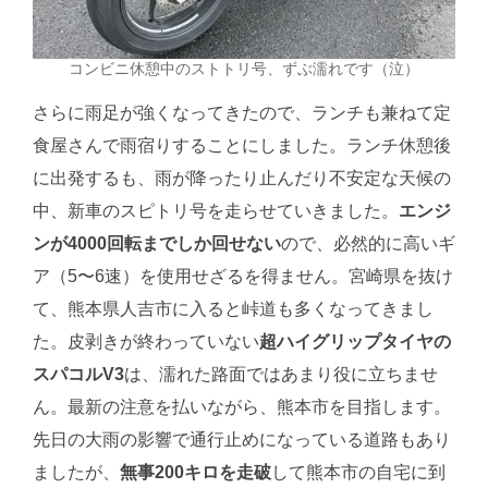
コンビニ休憩中のストトリ号、ずぶ濡れです（泣）
さらに雨足が強くなってきたので、ランチも兼ねて定
食屋さんで雨宿りすることにしました。ランチ休憩後
に出発するも、雨が降ったり止んだり不安定な天候の
中、新車のスピトリ号を走らせていきました。
エンジ
ンが4000回転までしか回せない
ので、必然的に高いギ
ア（5〜6速）を使用せざるを得ません。宮崎県を抜け
て、熊本県人吉市に入ると峠道も多くなってきまし
た。皮剥きが終わっていない
超ハイグリップタイヤの
スパコルV3
は、濡れた路面ではあまり役に立ちませ
ん。最新の注意を払いながら、熊本市を目指します。
先日の大雨の影響で通行止めになっている道路もあり
ましたが、
無事200キロを走破
して熊本市の自宅に到