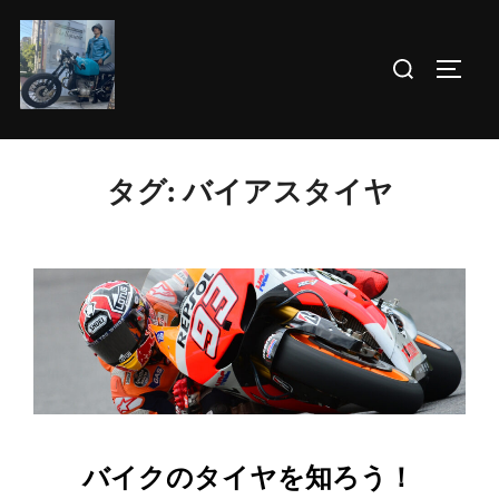
コ
ン
検
サイド
テ
索
ン
対
ツ
象:
へ
タグ:
バイアスタイヤ
ス
キ
ッ
プ
バイクのタイヤを知ろう！