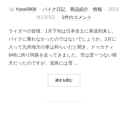
投
by
Yone0908
バイク日記
、
商品紹介
、
情報
2023
稿
年2月5日
1件のコメント
日:
ライダーの皆様、1月下旬は日本全土に寒波到来し、
バイクに乗れなかったのではないでしょうか。2月に
入って九州地方の寒は和らいだと聞き、ドゥカティ
848に跨り阿蘇を走ってきました。空は雲一つない晴
天だったのですが、道路には雪 …
“バイクのタイヤを知ろう！”
続きを読む