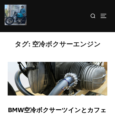
コ
ン
検
サイド
テ
索
ン
対
ツ
象:
へ
タグ:
空冷ボクサーエンジン
ス
キ
ッ
プ
BMW空冷ボクサーツインとカフェ