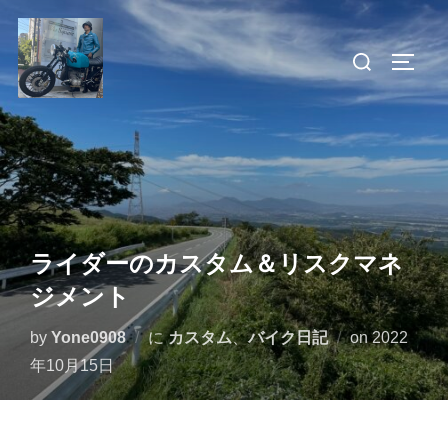
コ
ン
検
サイド
テ
索
ン
対
ツ
象:
へ
ス
キ
ッ
ライダーのカスタム＆リスクマネ
プ
ジメント
投
by
Yone0908
に
カスタム
、
バイク日記
on
2022
稿
年10月15日
日: