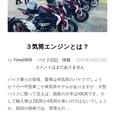
３気筒エンジンとは？
投
by
Yone0908
バイク日記
、
情報
2022年10月13日
稿
コメントはまだありません
日:
バイク乗りの皆様、愛車は何気筒のバイクでしょう
か？小〜中型車こそ単気筒モデルがありますが、大型
バイクに限って言えば、国産の大半は4気筒です。そ
して輸入車は2気筒か4気筒が多いのではないでしょう
か。前回の投稿では、管理人の …