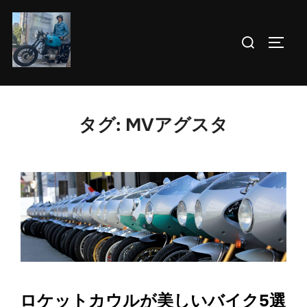
コ
ン
検
サイド
テ
索
ン
対
ツ
象:
へ
タグ:
MVアグスタ
ス
キ
ッ
プ
ロケットカウルが美しいバイク5選