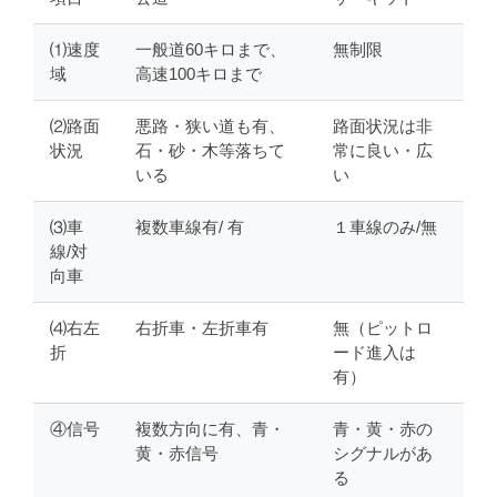
⑴速度
一般道60キロまで、
無制限
域
高速100キロまで
⑵路面
悪路・狭い道も有、
路面状況は非
状況
石・砂・木等落ちて
常に良い・広
いる
い
⑶車
複数車線有/ 有
１車線のみ/無
線/対
向車
⑷右左
右折車・左折車有
無（ピットロ
折
ード進入は
有）
④信号
複数方向に有、青・
青・黄・赤の
黄・赤信号
シグナルがあ
る