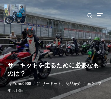
コ
ン
検
サイド
テ
索
ン
対
ツ
象:
へ
ス
キ
ッ
サーキットを走るために必要なも
プ
のは？
投
by
Yone0908
に
サーキット
、
商品紹介
on
2022
稿
年9月8日
日: