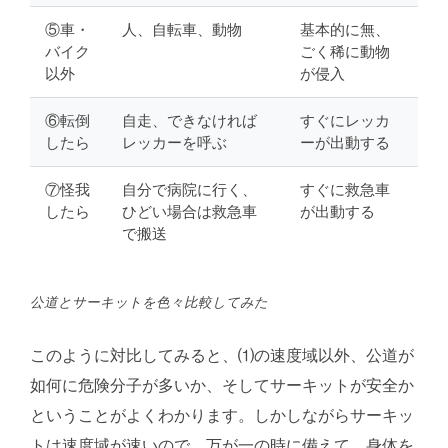
⑤車・
人、自転車、動物
基本的に無、
バイク
ごく稀に動物
以外
が侵入
⑥転倒
自走、できなければ
すぐにレッカ
したら
レッカーを呼ぶ
ーが出動する
⑦怪我
自分で病院に行く、
すぐに救急車
したら
ひどい場合は救急車
が出動する
で搬送
公道とサーキットを色々比較してみた
このように対比してみると、⑴の速度域以外、公道が
如何に危険分子が多いか、そしてサーキットが安全か
ということがよくわかります。しかしながらサーキッ
トは速度域が速いので、万が一の時に備えて、身体を