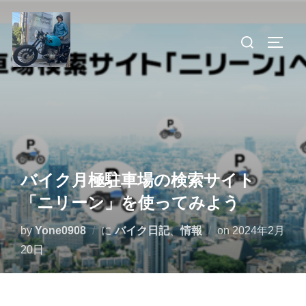
コ
ン
検
サイド
テ
索
ン
対
ツ
象:
へ
ス
キ
ッ
バイク月極駐車場の検索サイト
プ
「ニリーン」を使ってみよう
投
by
Yone0908
に
バイク日記
、
情報
on
2024年2月
稿
20日
日: