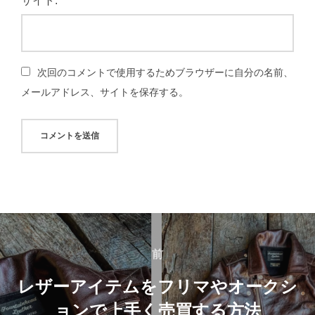
サイト:
次回のコメントで使用するためブラウザーに自分の名前、
メールアドレス、サイトを保存する。
投
稿
前
前
ナ
レザーアイテムをフリマやオークシ
ョンで上手く売買する方法