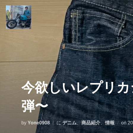
コ
ン
テ
ン
ツ
へ
ス
キ
ッ
プ
今欲しいレプリカ
弾〜
投
by
Yone0908
に
デニム
、
商品紹介
、
情報
on
2
稿