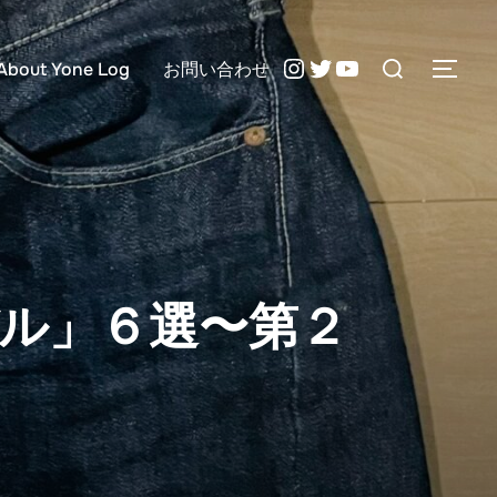
検
Instagram
Twitter
YouTube
About Yone Log
お問い合わせ
サイ
索
対
象:
ル」６選〜第２