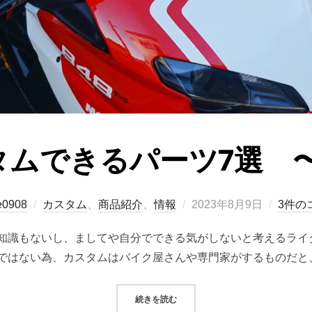
タムできるパーツ7選 〜
投
e0908
カスタム
、
商品紹介
、
情報
2023年8月9日
3件の
稿
知識もないし、ましてや自分でできる気がしないと考えるライ
日:
ではない為、カスタムはバイク屋さんや専門家がするものだと
“手軽にカスタムできるパーツ7選 
続きを読む