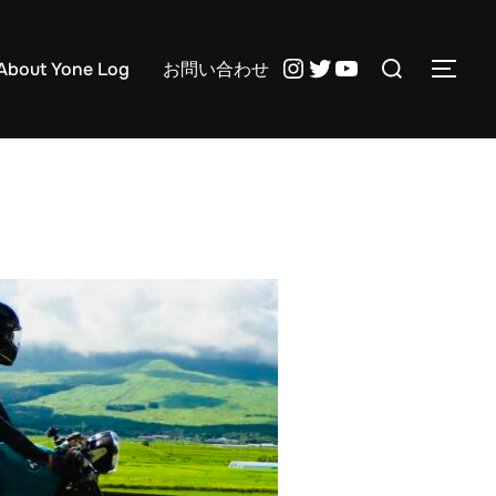
検
Instagram
Twitter
YouTube
About Yone Log
お問い合わせ
サイ
索
対
象: