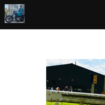
コ
ン
テ
ン
ツ
へ
ス
キ
ッ
プ