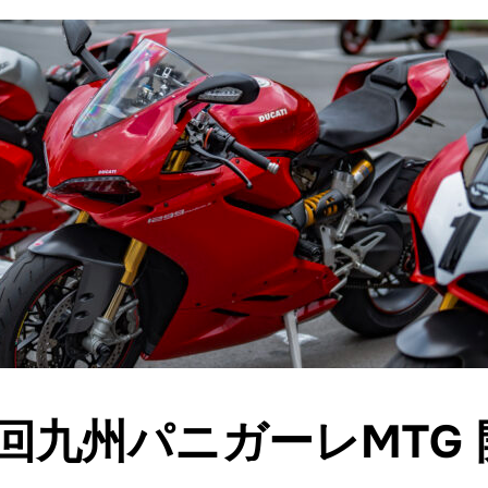
回九州パニガーレMTG 