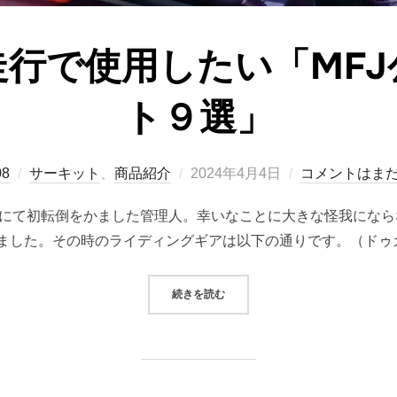
行で使用したい「MFJ
ト９選」
投
08
サーキット
、
商品紹介
2024年4月4日
コメントはま
稿
会にて初転倒をかました管理人。幸いなことに大きな怪我にな
日:
ました。その時のライディングギアは以下の通りです。（ドゥ
“サーキット走行で使用したい「MF
続きを読む