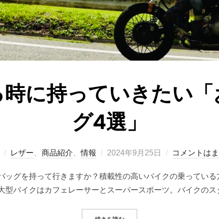
る時に持っていきたい「
グ4選」
投
レザー
、
商品紹介
、
情報
2024年9月25日
コメントはま
稿
バッグを持って行きますか？積載性の高いバイクの乗っている
日:
大型バイクはカフェレーサーとスーパースポーツ。バイクのス
“バイクに乗る時に持っていきたい「