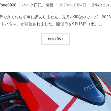
投
Yone0908
バイク日記
、
情報
2023年10月4日
2件のコメ
稿
できておらず申し訳ありません。先月の事なのですが、2023
日:
レストハウス」が開催されました。開催日を9月16日（土）に …
“第2回九州パニガーレMTG 開催”
続きを読む