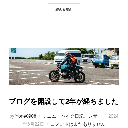
“激動の2024年を振り返る”
続きを読む
ブログを開設して2年が経ちました
投
by
Yone0908
デニム
、
バイク日記
、
レザー
2024
稿
年6月22日
コメントはまだありません