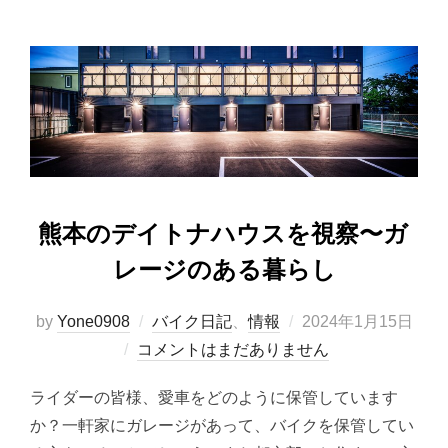
熊本のデイトナハウスを視察〜ガ
レージのある暮らし
投
by
Yone0908
バイク日記
、
情報
2024年1月15日
稿
コメントはまだありません
日:
ライダーの皆様、愛車をどのように保管しています
か？一軒家にガレージがあって、バイクを保管してい