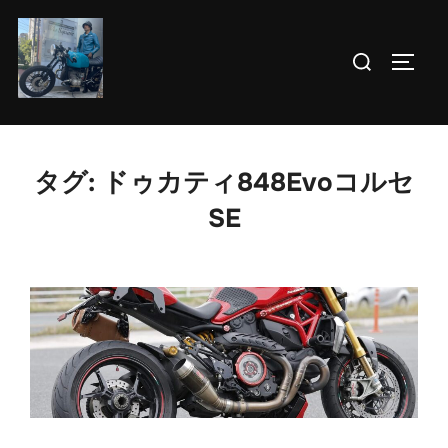
コ
ン
検
サイド
テ
索
ン
対
ツ
象:
へ
タグ:
ドゥカティ848Evoコルセ
ス
キ
SE
ッ
プ