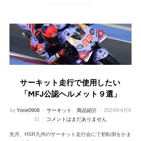
サーキット走行で使用したい
「MFJ公認ヘルメット９選」
投
by
Yone0908
サーキット
、
商品紹介
2024年4月4
稿
日
コメントはまだありません
日:
先月、HSR九州のサーキット走行会にて初転倒をかま