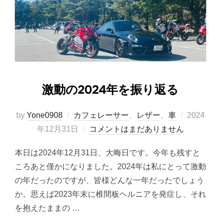
激動の2024年を振り返る
投
by
Yone0908
カフェレーサー
、
レザー
、
車
2024
稿
年12月31日
コメントはまだありません
日:
本日は2024年12月31日、大晦日です。今年も残すと
ころあと僅かになりました。2024年は私にとって激動
の年だったのですが、皆様どんな一年だったでしょう
か。思えば2023年末に椎間板ヘルニアを発症し、それ
を抱えたままの …