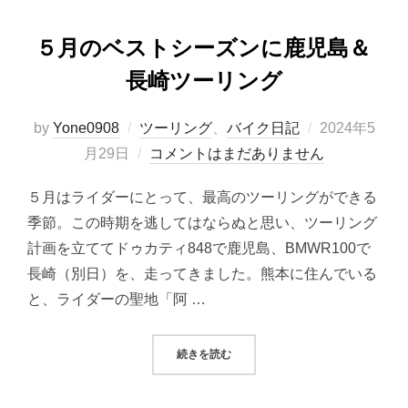
５月のベストシーズンに鹿児島＆
長崎ツーリング
投
by
Yone0908
ツーリング
、
バイク日記
2024年5
稿
月29日
コメントはまだありません
日:
５月はライダーにとって、最高のツーリングができる
季節。この時期を逃してはならぬと思い、ツーリング
計画を立ててドゥカティ848で鹿児島、BMWR100で
長崎（別日）を、走ってきました。熊本に住んでいる
と、ライダーの聖地「阿 …
“５月のベストシーズンに鹿児島＆
続きを読む