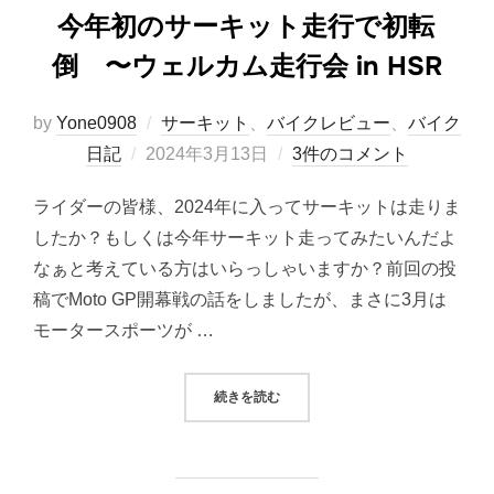
今年初のサーキット走行で初転
倒 〜ウェルカム走行会 in HSR
by
Yone0908
サーキット
、
バイクレビュー
、
バイク
投
日記
2024年3月13日
3件のコメント
稿
ライダーの皆様、2024年に入ってサーキットは走りま
日:
したか？もしくは今年サーキット走ってみたいんだよ
なぁと考えている方はいらっしゃいますか？前回の投
稿でMoto GP開幕戦の話をしましたが、まさに3月は
モータースポーツが …
“今年初のサーキット走行で初転倒 〜
続きを読む