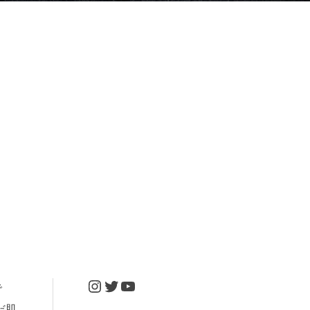
Instagram
Twitter
YouTube
で
だ肌