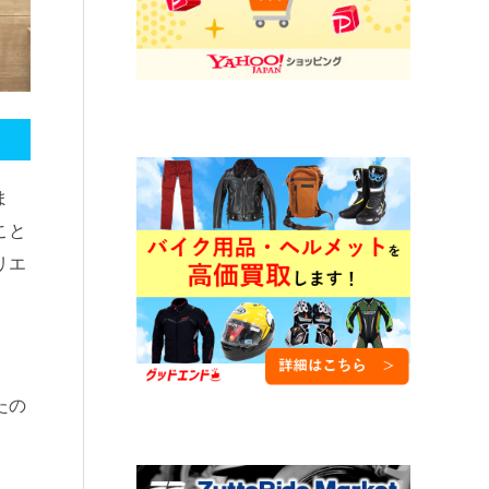
ま
こと
リエ
たの