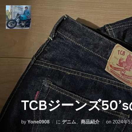
コ
ン
テ
ン
ツ
へ
ス
キ
ッ
プ
TCBジーンズ50
投
by
Yone0908
に
デニム
、
商品紹介
on
2024年
稿