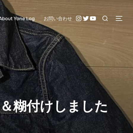
検
Instagram
Twitter
YouTube
About Yone Log
お問い合わせ
サイ
索
対
象:
入＆糊付けしました