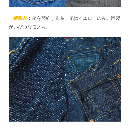
・
縫製糸
：糸を節約する為、糸はイエローのみ。縫製
がいびつなモノも。