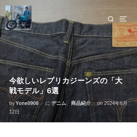
コ
ン
検
サイド
テ
索
ン
対
ツ
象:
へ
ス
キ
ッ
今欲しいレプリカジーンズの「大
プ
戦モデル」6選
投
by
Yone0908
に
デニム
、
商品紹介
on
2024年6月
稿
12日
日: