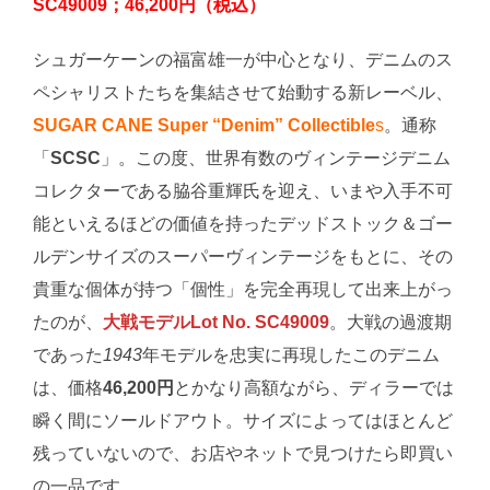
SC49009；46,200円（税込）
シュガーケーンの福富雄一が中心となり、デニムのス
ペシャリストたちを集結させて始動する新レーベル、
SUGAR CANE Super “Denim” Collectible
s
。通称
「
SCSC
」。この度、世界有数のヴィンテージデニム
コレクターである脇谷重輝氏を迎え、いまや入手不可
能といえるほどの価値を持ったデッドストック＆ゴー
ルデンサイズのスーパーヴィンテージをもとに、その
貴重な個体が持つ「個性」を完全再現して出来上がっ
たのが、
大戦モデルLot No. SC49009
。大戦の過渡期
であった
1943
年モデルを忠実に再現したこのデニム
は、価格
46,200円
とかなり高額ながら、ディラーでは
瞬く間にソールドアウト。サイズによってはほとんど
残っていないので、お店やネットで見つけたら即買い
の一品です。