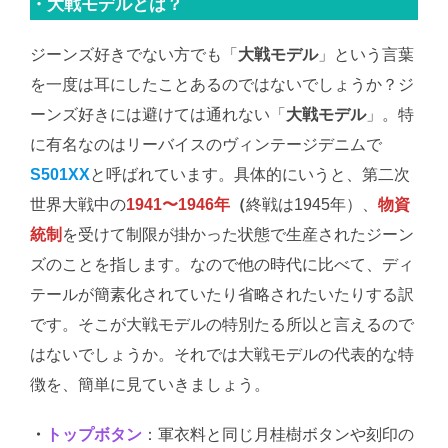
・大戦モデルとは？
ジーンズ好きでない方でも「
大戦モデル
」という言葉
を一度は耳にしたことあるのではないでしょうか？ジ
ーンズ好きには避けては通れない「
大戦モデル
」。特
に有名なのはリーバイスのヴィンテージデニムで
S501XX
と呼ばれています。具体的にいうと、第二次
世界大戦中の
1941〜1946年
（
終戦は1945年）、
物資
統制
を受けて制限が掛かった状態で生産されたジーン
ズのことを指します。なので他の時代に比べて、ディ
テールが簡素化されていたり省略されたいたりする訳
です。そこが大戦モデルの特別たる所以と言えるので
はないでしょうか。それでは大戦モデルの代表的な特
徴を、簡単に見ていきましょう。
・
トップボタン
：軍衣料と同じ月桂樹ボタンや刻印の