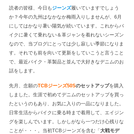
読者の皆様、今日も
ジーンズ
履いていますでしょう
か？今年の九州はなかなか梅雨入りしませんが、6月
にしてはかなり暑い陽気が続いています。これからバ
イクに暑くて乗れない＆革ジャンを着れないシーズン
なので、当ブログにとっては少し寂しい季節になりま
す。それでも前を向いて更新をしていこうと言うこと
で、最近バイク・革製品と並んで大好きなデニムのお
話をします。
先月、念願の
TCBジーンズ50S
のセットアップ
を購入
しました。生涯で初めてデニムのセットアップを買っ
たというのもあり、お気に入りの一品になりました。
日常生活からバイクに乗る時まで着用して、エイジン
グを楽しんでいます。しかしがなら一つだけ心残りな
ことが・・・。当初TCBジーンズを含む「
大戦モデ