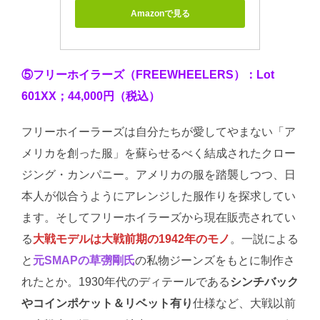
Amazonで見る
⑤フリーホイラーズ（FREEWHEELERS）：Lot
601XX；44,000円（税込）
フリーホイーラーズは自分たちが愛してやまない「ア
メリカを創った服」を蘇らせるべく結成されたクロー
ジング・カンパニー。アメリカの服を踏襲しつつ、日
本人が似合うようにアレンジした服作りを探求してい
ます。そしてフリーホイラーズから現在販売されてい
る
大戦モデルは大戦前期の1942年のモノ
。一説による
と
元SMAPの草彅剛氏
の私物ジーンズをもとに制作さ
れたとか。1930年代のディテールである
シンチバック
やコインポケット＆リベット有り
仕様など、大戦以前