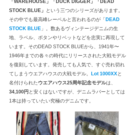
「WAREHOUSE」「DUCK DIGGER」「DEAD
STOCK BLUE」
という三つのシリーズがあります。
その中でも最高峰レーベルと言われるのが「
DEAD
STOCK BLUE
」。数あるヴィンテージデニムの生
地、ラベル、ボタンやリベットなどを忠実に再現して
います。そのDEAD STOCK BLUEから、1941年〜
1946年までの各々の時代にリリースされた大戦モデル
を復刻しています。発売しても人気で、すぐ売れ切れ
てしまうウエアハウスの大戦モデル。
Lot 1000XX
と
名付けられた
ウエアハウス25周年記念モデル
は、
34,100円
と安くはないですが、デニムラバーとしては
1本は持っていたい究極のデニムです。