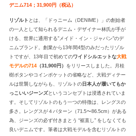
デニム714；31,900円（税込）
リゾルト
とは、「ドゥニーム（DENIME）」の創始者
の一人として知られるデニム・デザイナー林氏が手が
ける、世界に通用する”メイド・イン・ジャパン”のデ
ニムブランド。創業から13年間4型のみだったリゾル
トですが、13年目で初めての
ワイドシルエットな
大戦
モデルの714
（31,900円）
をリリースしました。月桂
樹ボタンやコインポケットの省略など、大戦ディテー
ルは世襲しながらも、リゾルトの
日本人が履いてもか
っこいいジーンズ
というコンセプトは浸透されていま
す。そしてリゾルトのもう一つの特徴は、レングスの
多さ。レングスが４パターン（71.5〜86.5cm）がある
為、ジーンズの必ず付きまとう “裾直し” をしなくても
良いデニムです。筆者は大戦モデルを含むリゾルトの