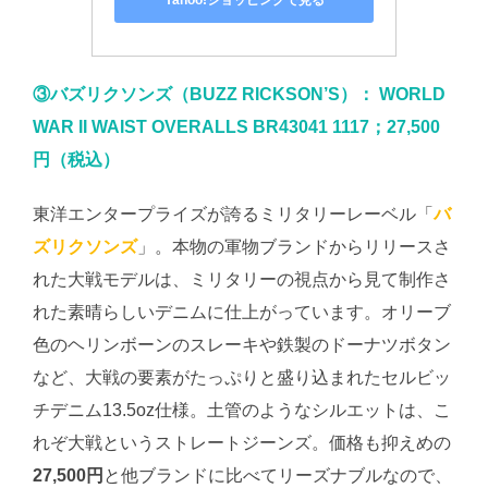
Yahoo!ショッピングで見る
③バズリクソンズ（BUZZ RICKSON’S）： WORLD
WAR II WAIST OVERALLS BR43041 1117；27,500
円（税込）
東洋エンタープライズが誇るミリタリーレーベル「
バ
ズリクソンズ
」。本物の軍物ブランドからリリースさ
れた大戦モデルは、ミリタリーの視点から見て制作さ
れた素晴らしいデニムに仕上がっています。オリーブ
色のヘリンボーンのスレーキや鉄製のドーナツボタン
など、大戦の要素がたっぷりと盛り込まれたセルビッ
チデニム13.5oz仕様。土管のようなシルエットは、こ
れぞ大戦というストレートジーンズ。価格も抑えめの
27,500円
と他ブランドに比べてリーズナブルなので、